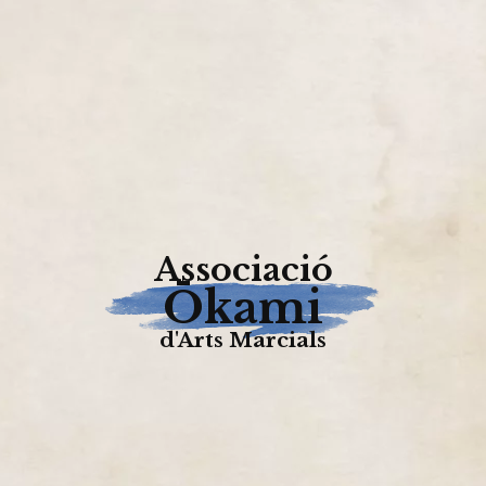
Associació
Ōkami
d'Arts Marcials