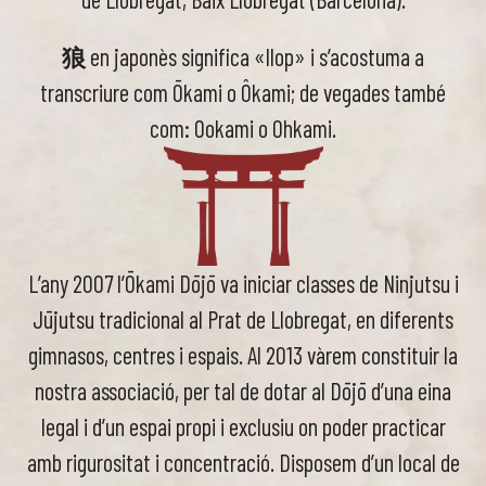
狼
en japonès significa «llop» i s’acostuma a
transcriure com Ōkami o Ôkami; de vegades també
com: Ookami o Ohkami.
L’any 2007 l’Ōkami Dōjō va iniciar classes de Ninjutsu i
Jūjutsu tradicional al Prat de Llobregat, en diferents
gimnasos, centres i espais. Al 2013 vàrem constituir la
nostra associació, per tal de dotar al Dōjō d’una eina
legal i d’un espai propi i exclusiu on poder practicar
amb rigurositat i concentració. Disposem d’un local de