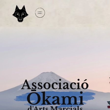
Associació
Ōkami
d'Arts Marcials