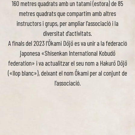
160 metres quadrats amb un tatami (estora) de 85
metres quadrats que compartim amb altres
instructors i grups, per ampliar l’associació i la
diversitat d’activitats.
A finals del 2023 l’Ōkami Dōjō es va unir a la federació
japonesa «Shisenkan International Kobudō
federation» i va actualitzar el seu nom a Hakurō Dōjō
(«llop blanc»), deixant el nom Ōkami per al conjunt de
l’associació.